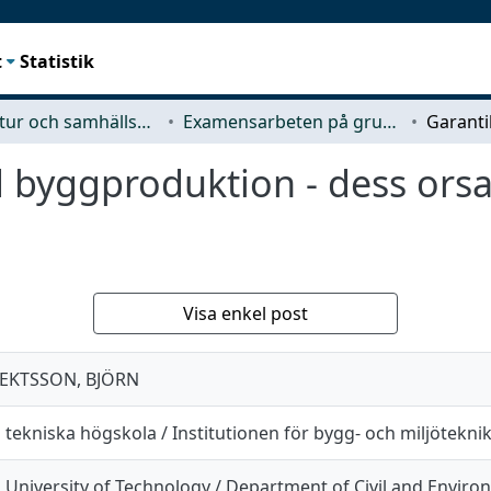
t
Statistik
Arkitektur och samhällsbyggnadsteknik (ACE)
Examensarbeten på grundnivå
d byggproduktion - dess ors
Visa enkel post
EKTSSON, BJÖRN
tekniska högskola / Institutionen för bygg- och miljötekni
University of Technology / Department of Civil and Enviro