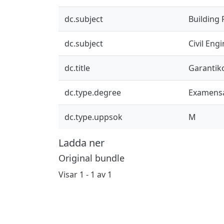
dc.subject
Building 
dc.subject
Civil Eng
dc.title
Garantik
dc.type.degree
Examensa
dc.type.uppsok
M
Ladda ner
Original bundle
Visar
1 - 1 av 1