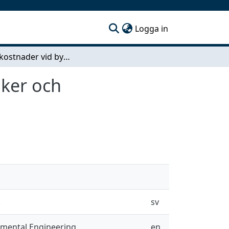
(current)
Logga in
Garantikostnader vid byggproduktion - dess orsaker och förebyggande
aker och
k
sv
nmental Engineering
en