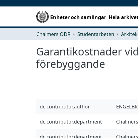
Enheter och samlingar
Hela arkive
Chalmers ODR
Studentarbeten
Garantikostnader vi
förebyggande
dc.contributor.author
ENGELBR
dc.contributor.department
Chalmers 
dc.contributor.department
Chalmers 