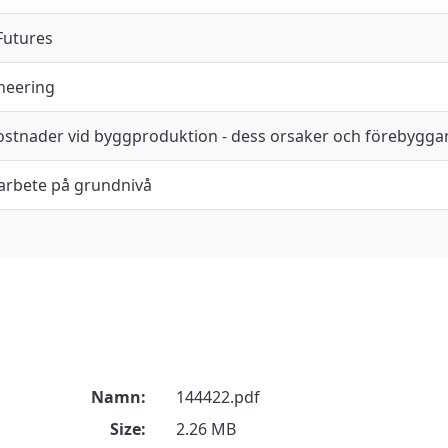
Futures
ineering
ostnader vid byggproduktion - dess orsaker och förebygg
rbete på grundnivå
Namn:
144422.pdf
Size:
2.26 MB