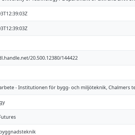
03T12:39:03Z
03T12:39:03Z
dl.handle.net/20.500.12380/144422
bete - Institutionen för bygg- och miljöteknik, Chalmers t
gy
Futures
byggnadsteknik