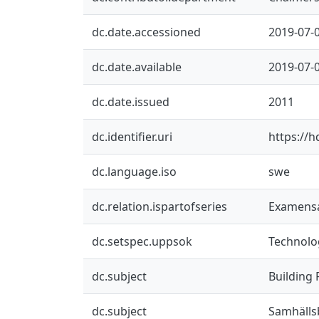
dc.date.accessioned
2019-07-
dc.date.available
2019-07-
dc.date.issued
2011
dc.identifier.uri
https://h
dc.language.iso
swe
dc.relation.ispartofseries
Examensar
dc.setspec.uppsok
Technolo
dc.subject
Building 
dc.subject
Samhälls