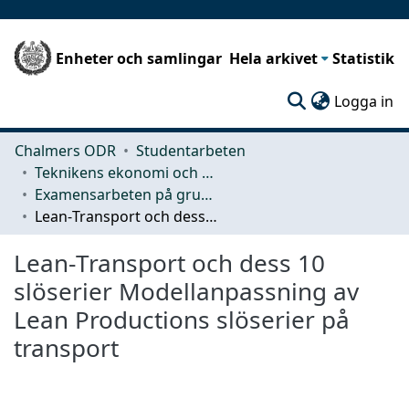
Enheter och samlingar
Hela arkivet
Statistik
(c
Logga in
Chalmers ODR
Studentarbeten
Teknikens ekonomi och organisation
Examensarbeten på grundnivå
Lean‐Transport och dess 10 slöserier Modellanpassning av Lean Productions slöserier på transport
Lean‐Transport och dess 10
slöserier Modellanpassning av
Lean Productions slöserier på
transport