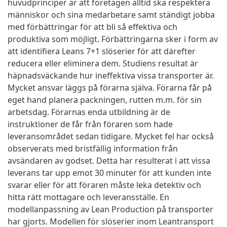
huvudprinciper är att företagen alltid ska respektera
människor och sina medarbetare samt ständigt jobba
med förbättringar för att bli så effektiva och
produktiva som möjligt. Förbättringarna sker i form av
att identifiera Leans 7+1 slöserier för att därefter
reducera eller eliminera dem. Studiens resultat är
häpnadsväckande hur ineffektiva vissa transporter är.
Mycket ansvar läggs på förarna själva. Förarna får på
eget hand planera packningen, rutten m.m. för sin
arbetsdag. Förarnas enda utbildning är de
instruktioner de får från föraren som hade
leveransområdet sedan tidigare. Mycket fel har också
observerats med bristfällig information från
avsändaren av godset. Detta har resulterat i att vissa
leverans tar upp emot 30 minuter för att kunden inte
svarar eller för att föraren måste leka detektiv och
hitta rätt mottagare och leveransställe. En
modellanpassning av Lean Production på transporter
har gjorts. Modellen för slöserier inom Leantransport