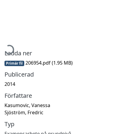
Hämtar...
Ladda ner
206954.pdf
(1.95 MB)
Primär fil
Publicerad
2014
Författare
Kasumovic, Vanessa
Sjöström, Fredric
Typ
Examensarbete på grundnivå