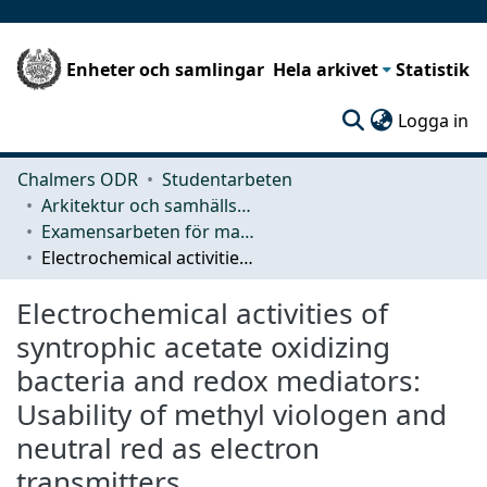
Enheter och samlingar
Hela arkivet
Statistik
(c
Logga in
Chalmers ODR
Studentarbeten
Arkitektur och samhällsbyggnadsteknik (ACE)
Examensarbeten för masterexamen
Electrochemical activities of syntrophic acetate oxidizing bacteria and redox mediators: Usability of methyl viologen and neutral red as electron transmitters.
Electrochemical activities of
syntrophic acetate oxidizing
bacteria and redox mediators:
Usability of methyl viologen and
neutral red as electron
transmitters.