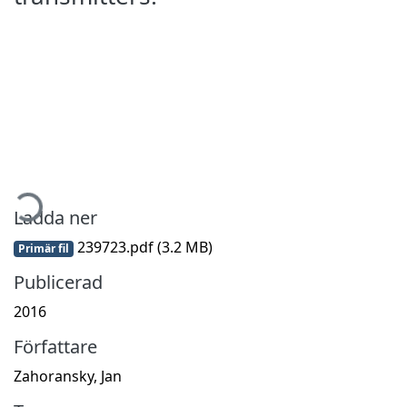
mtar...
Ladda ner
239723.pdf
(3.2 MB)
Primär fil
Publicerad
2016
Författare
Zahoransky, Jan