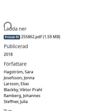
mtar...
Ladda ner
255862.pdf
(1.59 MB)
Primär fil
Publicerad
2018
Författare
Hagström, Sara
Josefsson, Jonna
Larsson, Elias
Blackby, Viktor Prahl
Ramberg, Johannes
Steffner, Julia