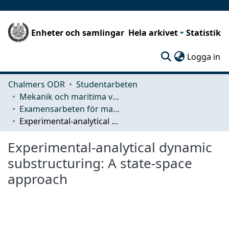
Enheter och samlingar
Hela arkivet
Statistik
(c
Logga in
Chalmers ODR
Studentarbeten
Mekanik och maritima vetenskaper (M2)
Examensarbeten för masterexamen
Experimental-analytical dynamic substructuring: A state-space approach
Experimental-analytical dynamic
substructuring: A state-space
approach