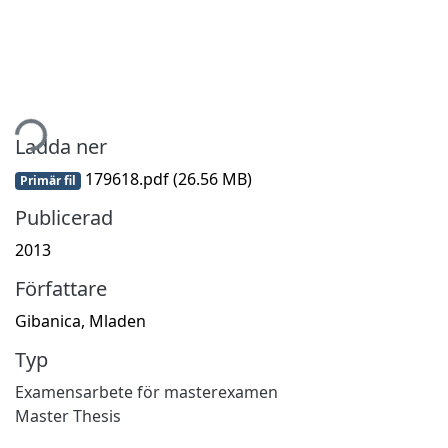
tar...
Ladda ner
179618.pdf
(26.56 MB)
Primär fil
Publicerad
2013
Författare
Gibanica, Mladen
Typ
Examensarbete för masterexamen
Master Thesis