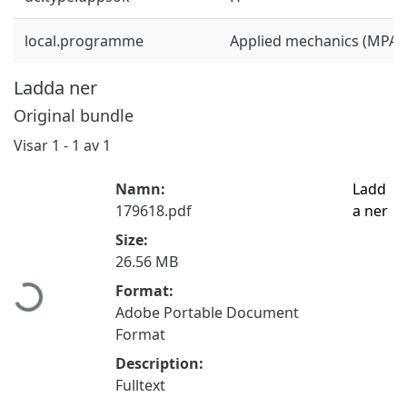
local.programme
Applied mechanics (MPAM
Ladda ner
Original bundle
Visar
1 - 1 av 1
Namn:
Ladd
179618.pdf
a ner
Size:
Hämtar...
26.56 MB
Format:
Adobe Portable Document
Format
Description:
Fulltext