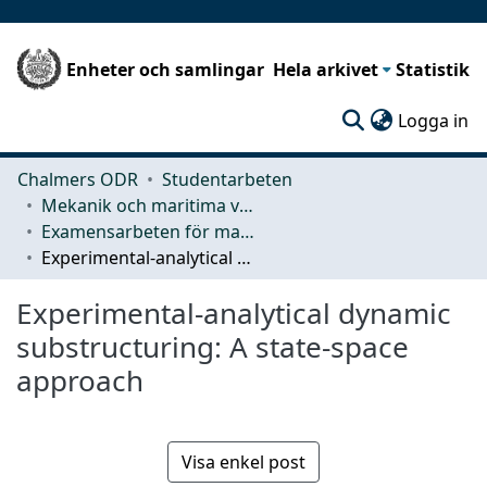
Enheter och samlingar
Hela arkivet
Statistik
(c
Logga in
Chalmers ODR
Studentarbeten
Mekanik och maritima vetenskaper (M2)
Examensarbeten för masterexamen
Experimental-analytical dynamic substructuring: A state-space approach
Experimental-analytical dynamic
substructuring: A state-space
approach
Visa enkel post