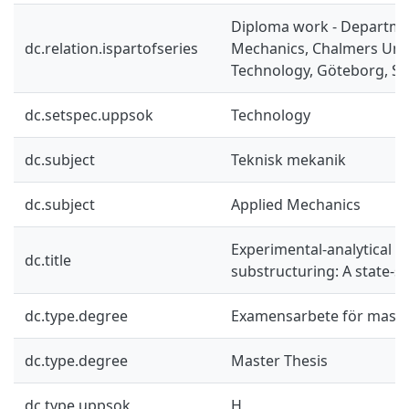
Diploma work - Departme
dc.relation.ispartofseries
Mechanics, Chalmers Univ
Technology, Göteborg, Sw
dc.setspec.uppsok
Technology
dc.subject
Teknisk mekanik
dc.subject
Applied Mechanics
Experimental-analytical 
dc.title
substructuring: A state-
dc.type.degree
Examensarbete för mast
dc.type.degree
Master Thesis
dc.type.uppsok
H