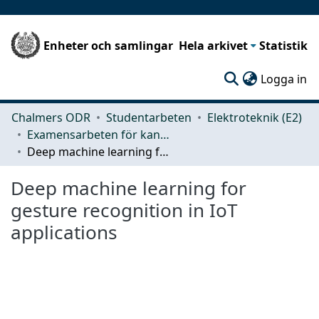
Enheter och samlingar
Hela arkivet
Statistik
(c
Logga in
Chalmers ODR
Studentarbeten
Elektroteknik (E2)
Examensarbeten för kandidatexamen
Deep machine learning for gesture recognition in IoT applications
Deep machine learning for
gesture recognition in IoT
applications