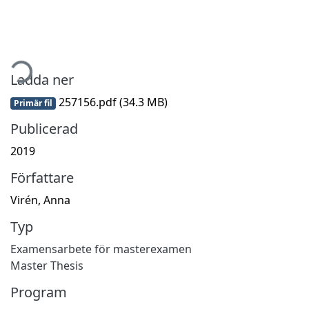
tar...
Ladda ner
257156.pdf
(34.3 MB)
Primär fil
Publicerad
2019
Författare
Virén, Anna
Typ
Examensarbete för masterexamen
Master Thesis
Program