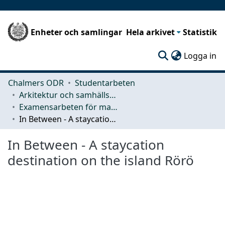
Enheter och samlingar
Hela arkivet
Statistik
(c
Logga in
Chalmers ODR
Studentarbeten
Arkitektur och samhällsbyggnadsteknik (ACE)
Examensarbeten för masterexamen
In Between - A staycation destination on the island Rörö
In Between - A staycation
destination on the island Rörö