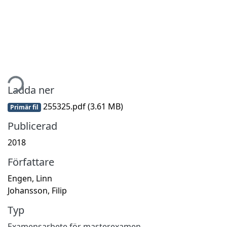
tar...
Ladda ner
255325.pdf
(3.61 MB)
Primär fil
Publicerad
2018
Författare
Engen, Linn
Johansson, Filip
Typ
Examensarbete för masterexamen