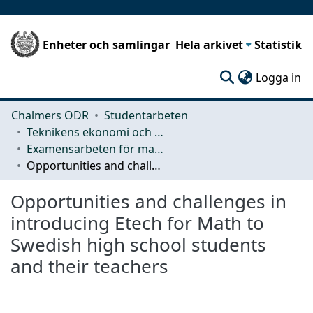
Enheter och samlingar
Hela arkivet
Statistik
(c
Logga in
Chalmers ODR
Studentarbeten
Teknikens ekonomi och organisation
Examensarbeten för masterexamen
Opportunities and challenges in introducing Etech for Math to Swedish high school students and their teachers
Opportunities and challenges in
introducing Etech for Math to
Swedish high school students
and their teachers