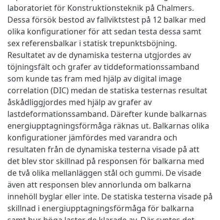
laboratoriet för Konstruktionsteknik på Chalmers.
Dessa försök bestod av fallviktstest på 12 balkar med
olika konfigurationer för att sedan testa dessa samt
sex referensbalkar i statisk trepunktsböjning.
Resultatet av de dynamiska testerna utgjordes av
töjningsfält och grafer av tiddeformationssamband
som kunde tas fram med hjälp av digital image
correlation (DIC) medan de statiska testernas resultat
åskådliggjordes med hjälp av grafer av
lastdeformationssamband. Därefter kunde balkarnas
energiupptagningsförmåga räknas ut. Balkarnas olika
konfigurationer jämfördes med varandra och
resultaten från de dynamiska testerna visade på att
det blev stor skillnad på responsen för balkarna med
de två olika mellanläggen stål och gummi. De visade
även att responsen blev annorlunda om balkarna
innehöll byglar eller inte. De statiska testerna visade på
skillnad i energiupptagningsförmåga för balkarna
samt hur höga laster de klarade av. Där syntes det