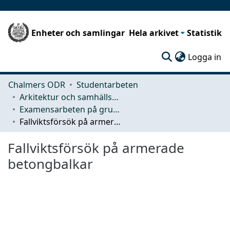
Enheter och samlingar
Hela arkivet
Statistik
(c
Logga in
Chalmers ODR
Studentarbeten
Arkitektur och samhällsbyggnadsteknik (ACE)
Examensarbeten på grundnivå
Fallviktsförsök på armerade betongbalkar
Fallviktsförsök på armerade
betongbalkar