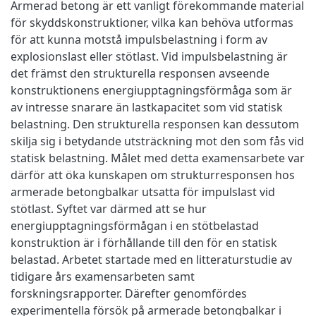
Armerad betong är ett vanligt förekommande material
för skyddskonstruktioner, vilka kan behöva utformas
för att kunna motstå impulsbelastning i form av
explosionslast eller stötlast. Vid impulsbelastning är
det främst den strukturella responsen avseende
konstruktionens energiupptagningsförmåga som är
av intresse snarare än lastkapacitet som vid statisk
belastning. Den strukturella responsen kan dessutom
skilja sig i betydande utsträckning mot den som fås vid
statisk belastning. Målet med detta examensarbete var
därför att öka kunskapen om strukturresponsen hos
armerade betongbalkar utsatta för impulslast vid
stötlast. Syftet var därmed att se hur
energiupptagningsförmågan i en stötbelastad
konstruktion är i förhållande till den för en statisk
belastad. Arbetet startade med en litteraturstudie av
tidigare års examensarbeten samt
forskningsrapporter. Därefter genomfördes
experimentella försök på armerade betongbalkar i