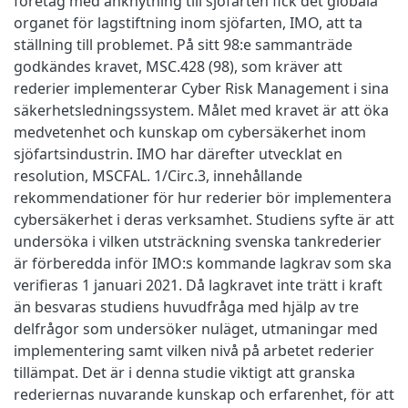
företag med anknytning till sjöfarten fick det globala
organet för lagstiftning inom sjöfarten, IMO, att ta
ställning till problemet. På sitt 98:e sammanträde
godkändes kravet, MSC.428 (98), som kräver att
rederier implementerar Cyber Risk Management i sina
säkerhetsledningssystem. Målet med kravet är att öka
medvetenhet och kunskap om cybersäkerhet inom
sjöfartsindustrin. IMO har därefter utvecklat en
resolution, MSCFAL. 1/Circ.3, innehållande
rekommendationer för hur rederier bör implementera
cybersäkerhet i deras verksamhet. Studiens syfte är att
undersöka i vilken utsträckning svenska tankrederier
är förberedda inför IMO:s kommande lagkrav som ska
verifieras 1 januari 2021. Då lagkravet inte trätt i kraft
än besvaras studiens huvudfråga med hjälp av tre
delfrågor som undersöker nuläget, utmaningar med
implementering samt vilken nivå på arbetet rederier
tillämpat. Det är i denna studie viktigt att granska
rederiernas nuvarande kunskap och erfarenhet, för att