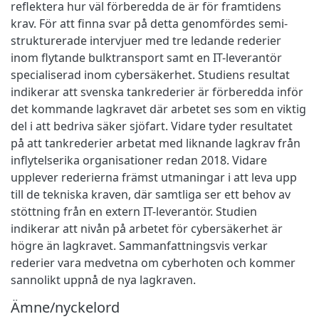
reflektera hur väl förberedda de är för framtidens
krav. För att finna svar på detta genomfördes semi-
strukturerade intervjuer med tre ledande rederier
inom flytande bulktransport samt en IT-leverantör
specialiserad inom cybersäkerhet. Studiens resultat
indikerar att svenska tankrederier är förberedda inför
det kommande lagkravet där arbetet ses som en viktig
del i att bedriva säker sjöfart. Vidare tyder resultatet
på att tankrederier arbetat med liknande lagkrav från
inflytelserika organisationer redan 2018. Vidare
upplever rederierna främst utmaningar i att leva upp
till de tekniska kraven, där samtliga ser ett behov av
stöttning från en extern IT-leverantör. Studien
indikerar att nivån på arbetet för cybersäkerhet är
högre än lagkravet. Sammanfattningsvis verkar
rederier vara medvetna om cyberhoten och kommer
sannolikt uppnå de nya lagkraven.
Ämne/nyckelord