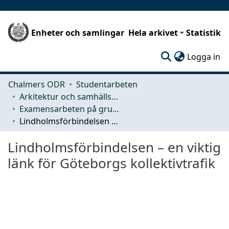
Enheter och samlingar
Hela arkivet
Statistik
(c
Logga in
Chalmers ODR
Studentarbeten
Arkitektur och samhällsbyggnadsteknik (ACE)
Examensarbeten på grundnivå
Lindholmsförbindelsen – en viktig länk för Göteborgs kollektivtrafik
Lindholmsförbindelsen – en viktig
länk för Göteborgs kollektivtrafik