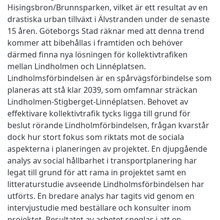
Hisingsbron/Brunnsparken, vilket är ett resultat av en
drastiska urban tillväxt i Älvstranden under de senaste
15 åren. Göteborgs Stad räknar med att denna trend
kommer att bibehållas i framtiden och behöver
därmed finna nya lösningen för kollektivtrafiken
mellan Lindholmen och Linnéplatsen.
Lindholmsförbindelsen är en spårvägsförbindelse som
planeras att stå klar 2039, som omfamnar sträckan
Lindholmen-Stigberget-Linnéplatsen. Behovet av
effektivare kollektivtrafik tycks ligga till grund för
beslut rörande Lindholmförbindelsen, frågan kvarstår
dock hur stort fokus som riktats mot de sociala
aspekterna i planeringen av projektet. En djupgående
analys av social hållbarhet i transportplanering har
legat till grund för att rama in projektet samt en
litteraturstudie avseende Lindholmsförbindelsen har
utförts. En bredare analys har tagits vid genom en
intervjustudie med beställare och konsulter inom
projektet. Resultatet av arbetet speglas i att en