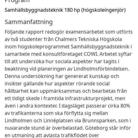
Samhällsbyggnadsteknik 180 hp (högskoleingenjör)
Sammanfattning
Följande rapport redogör examensarbetet som utförts
av två studenter från Chalmers Tekniska Högskola
inom högskoleprogrammet Samhällsbyggnadsteknik i
samarbete med konsultföretaget COWI. Arbetet syftar
till att undersöka hur sociala aspekter har tagits i
beaktning vid planeringen av Lindholmsförbindelsen.
Denna undersökning har genererat kunskap och
insikter gällande hur aspekter rörande social
hållbarhet kan uppmärksammas och bearbetas från
ett tidigt skede i framtida infrastrukturprojekt, men
även i andra kontexter. I dagsläget passerar cirka 80%
av trafikanterna som ska förflytta sig mellan
Lindholmen och Linnéplatsen via Brunnsparken, som i
nuvarande stund är överbelastad. Göteborg står inför
en utmaning att avlasta trafikflödet över