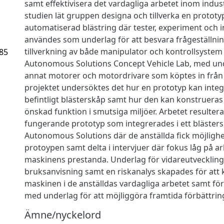
samt effektivisera det vardagliga arbetet inom indust
studien lät gruppen designa och tillverka en prototy
automatiserad blästring där tester, experiment och i
användes som underlag för att besvara frågeställnin
tillverkning av både manipulator och kontrollsystem 
.85
Autonomous Solutions Concept Vehicle Lab, med un
annat motorer och motordrivare som köptes in från 
projektet undersöktes det hur en prototyp kan integr
befintligt blästerskåp samt hur den kan konstrueras
önskad funktion i smutsiga miljöer. Arbetet resultera
fungerande prototyp som integrerades i ett bläster
Autonomous Solutions där de anställda fick möjlighe
protoypen samt delta i intervjuer där fokus låg på a
maskinens prestanda. Underlag för vidareutveckling
bruksanvisning samt en riskanalys skapades för at
maskinen i de anställdas vardagliga arbetet samt för a
med underlag för att möjliggöra framtida förbättring
Ämne/nyckelord