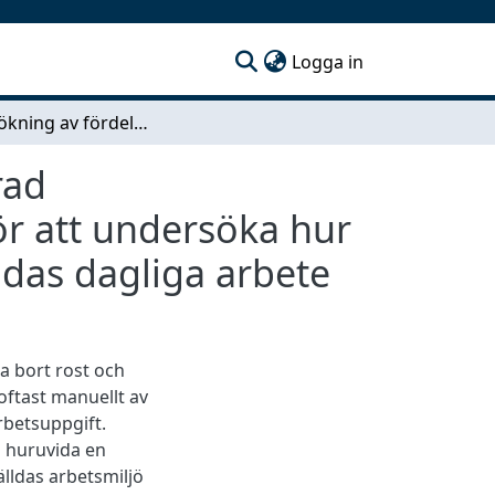
(current)
Logga in
Undersökning av fördelarna med en automatiserad blästringsprocess: Framtagning av en prototyp för att undersöka hur en automatisk blästringsprocess påverkar anställdas dagliga arbete
rad
ör att undersöka hur
ldas dagliga arbete
ta bort rost och
oftast manuellt av
rbetsuppgift.
a huruvida en
lldas arbetsmiljö