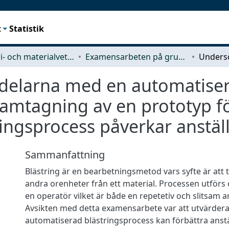
t
Statistik
Industri- och materialvetenskap (IMS)
Examensarbeten på grundnivå
rdelarna med en automatise
ramtagning av en prototyp f
ingsprocess påverkar anstäl
Sammanfattning
Blästring är en bearbetningsmetod vars syfte är att 
andra orenheter från ett material. Processen utförs 
en operatör vilket är både en repetetiv och slitsam a
Avsikten med detta examensarbete var att utvärder
automatiserad blästringsprocess kan förbättra anstä