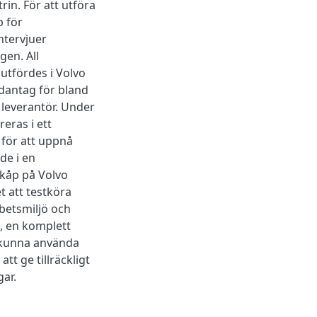
rin. För att utföra
p för
ntervjuer
gen. All
utfördes i Volvo
dantag för bland
leverantör. Under
eras i ett
 för att uppnå
de i en
skåp på Volvo
t att testköra
rbetsmiljö och
, en komplett
t kunna använda
tt ge tillräckligt
ar.