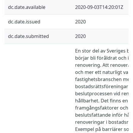
dc.date.available
2020-09-03T14:20:01Z
dc.date.issued
2020
dc.date.submitted
2020
En stor del av Sveriges 
börjar bli föråldrat och i
renovering. Att renovera h
och mer ett naturligt val
fastighetsbranschen men 
bostadsrättsföreningar fi
beslutprocessen vid reno
hållbarhet. Det finns en d
framgångsfaktorer och ba
beslutsfattande inför hål
renoveringar i bostadsrät
Exempel på barriärer som 