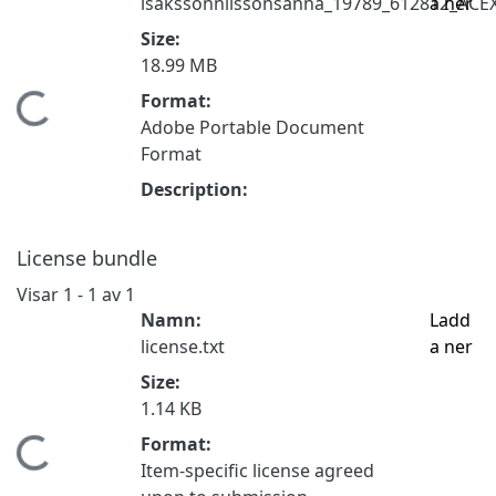
isakssonnilssonsanna_19789_612812_ACEX
a ner
Size:
18.99 MB
Format:
ämtar...
Adobe Portable Document
Format
Description:
License bundle
Visar
1 - 1 av 1
Namn:
Ladd
license.txt
a ner
Size:
1.14 KB
Format:
ämtar...
Item-specific license agreed