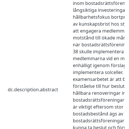
inom bostadsrättsförenin
långsiktiga investeringar
hållbarhetsfokus bortpri
av kunskapsbrist hos styr
att engagera medlemmar 
motstånd till ökade måna
när bostadsrättsförenin
38 skulle implementera sol
medlemmarna​ vid en me
enhälligt igenom förslage
implementera solceller. S
examensarbetet är att bi
förståelse till hur beslut
dc.description.abstract
hållbara renoveringar in
bostadsrättsföreningar k
är viktigt eftersom stor de
bostadsbestånd ägs av
bostadsrättsföreningar 
kunna ta beslut och förva