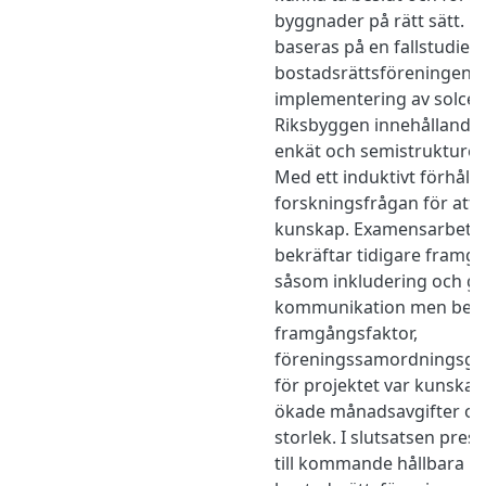
byggnader på rätt sätt. 
baseras på en fallstudie 
bostadsrättsföreningen 
implementering av solcell
Riksbyggen ​innehållande 
enkät och semistrukturerad
Med ett induktivt förhåll
forskningsfrågan för att
kunskap. Examensarbetets
bekräftar tidigare framgå
såsom inkludering och g
kommunikation men belys
framgångsfaktor,
föreningssamordningsgru
för projektet var kunskaps
ökade månadsavgifter oc
storlek. I slutsatsen pres
till kommande hållbara r