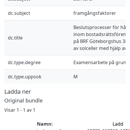
dc.subject
framgångsfaktorer
Beslutsprocesser för hål
inom bostadsrättsförening
dc.title
på BRF Göteborgshus 38s
av solceller med hjälp av
dc.type.degree
Examensarbete på grund
dc.type.uppsok
M
Ladda ner
Original bundle
Visar
1 - 1 av 1
Namn:
Ladd