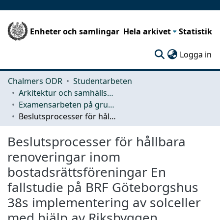
Enheter och samlingar
Hela arkivet
Statistik
(c
Logga in
Chalmers ODR
Studentarbeten
Arkitektur och samhällsbyggnadsteknik (ACE)
Examensarbeten på grundnivå
Beslutsprocesser för hållbara renoveringar inom bostadsrättsföreningar En fallstudie på BRF Göteborgshus 38s implementering av solceller med hjälp av Riksbyggen
Beslutsprocesser för hållbara
renoveringar inom
bostadsrättsföreningar En
fallstudie på BRF Göteborgshus
38s implementering av solceller
med hjälp av Riksbyggen