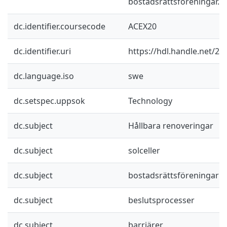
bostadsrättsföreningar.
dc.identifier.coursecode
ACEX20
dc.identifier.uri
https://hdl.handle.net/2
dc.language.iso
swe
dc.setspec.uppsok
Technology
dc.subject
Hållbara renoveringar
dc.subject
solceller
dc.subject
bostadsrättsföreningar
dc.subject
beslutsprocesser
dc.subject
barriärer